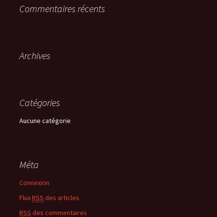
e
Commentaires récents
r
c
h
e
r
Archives
:
Catégories
Aucune catégorie
Méta
Connexion
Flux
RSS
des articles
RSS
des commentaires