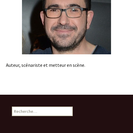
Auteur, scénariste et metteur en scène.
R
e
c
h