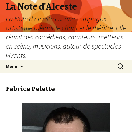
La Note d'Alceste
La Note d'Alceste est une compagnie
artistique mêlant le chant et le théâtre. Elle
réunit des comédiens, chanteurs, metteurs
en scène, musiciens, autour de spectacles
vivants.
Aller
Recherc
Menu
au
contenu
principal
Fabrice Pelette