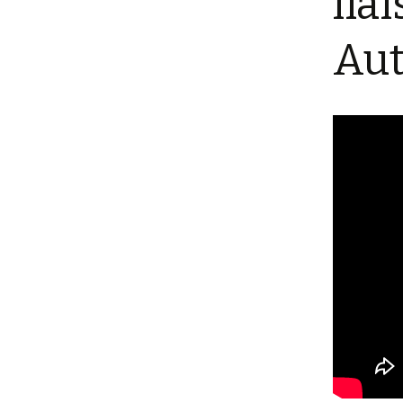
lia
Laurence Donz
Au
Stephen Binet