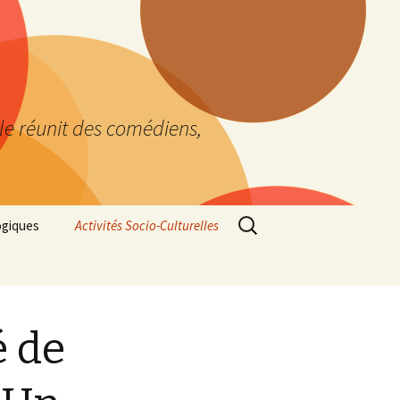
lle réunit des comédiens,
Rechercher :
ogiques
Activités Socio-Culturelles
« Vos déchets ont du
talent ! » – recyclage,
écologie et recup’Art –
Février 2018
inée
é de
Clip pour AIAP & Comité
 Note
de liaison ONG/UNESCO –
Un Autre Chemin