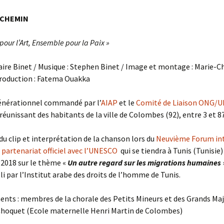
 CHEMIN
our l’Art, Ensemble pour la Paix »
laire Binet / Musique : Stephen Binet / Image et montage : Marie-C
Production : Fatema Ouakka
générationnel commandé par l’
AIAP
et le
Comité de Liaison ONG/
réunissant des habitants de la ville de Colombes (92), entre 3 et 87
du clip et interprétation de la chanson lors du
Neuvième Forum in
partenariat officiel avec l’UNESCO
qui se tiendra à Tunis (Tunisie) 
2018 sur le thème «
Un autre regard sur les migrations humaines
lli par l’Institut arabe des droits de l’homme de Tunis.
ts : membres de la chorale des Petits Mineurs et des Grands Maj
Choquet (Ecole maternelle Henri Martin de Colombes)