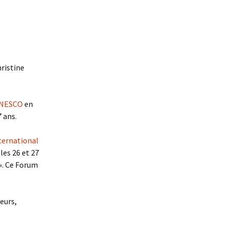
hristine
UNESCO
en
 ans.
ternational
les 26 et 27
». Ce Forum
eurs,