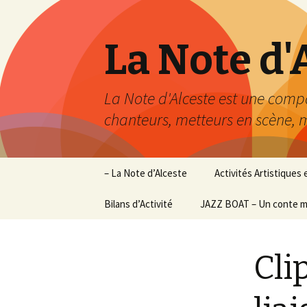
La Note d'
La Note d'Alceste est une compa
chanteurs, metteurs en scène, m
Aller
– La Note d’Alceste
Activités Artistiques
au
contenu
L’Association
Bilans d’Activité
JAZZ BOAT – Un conte m
La Baronnade
principal
L’équipe
La Chorale de la Note
Arthur Desland
d’Alceste
Cli
Claire Vernay B
Le Printemps des Po
Fabrice Pelette